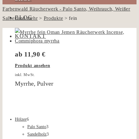
Farbenwald Räucherwerk - Palo Santo, Weihrauch, Weißer
BLOG
Salbei und mehr
>
Produkte
>
fein
KONTAKT
ab
11,90
€
Produkt ansehen
inkl. MwSt.
Myrrhe, Pulver
6
Hölzer
6
Produkte
3
Palo Santo
3
Produkte
3
Sandelholz
3