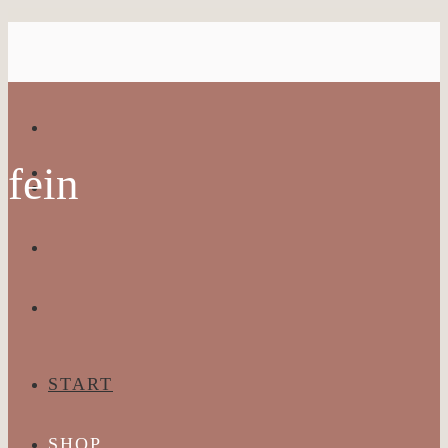
fein
START
SHOP