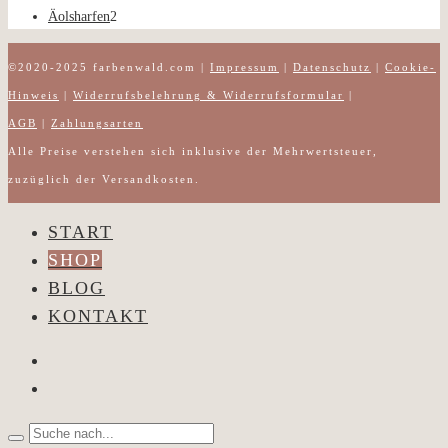
2
Produkte
Äolsharfen
2
Produkte
©2020-2025 farbenwald.com |
Impressum
|
Datenschutz
|
Cookie-
Hinweis
|
Widerrufsbelehrung & Widerrufsformular
|
AGB
|
Zahlungsarten
Alle Preise verstehen sich inklusive der Mehrwertsteuer,
zuzüglich der Versandkosten.
START
SHOP
BLOG
KONTAKT