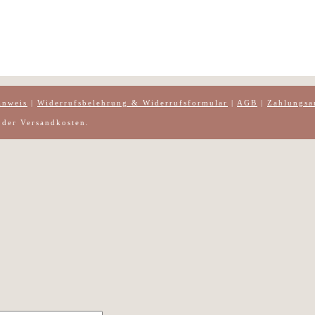
inweis
|
Widerrufsbelehrung & Widerrufsformular
|
AGB
|
Zahlungsa
h der Versandkosten.