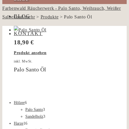
Farbenwald Räucherwerk - Palo Santo, Weihrauch, Weißer
BLOG
Salbei und mehr
>
Produkte
>
Palo Santo Öl
KONTAKT
18,90
€
Produkt ansehen
inkl. MwSt.
Palo Santo Öl
6
Hölzer
6
Produkte
3
Palo Santo
3
Produkte
3
Sandelholz
3
16
Produkte
Harze
16