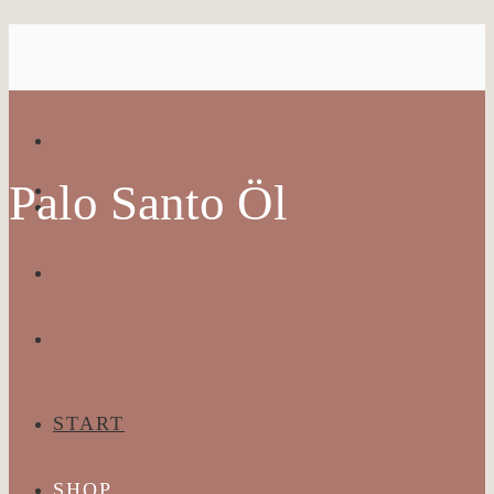
Palo Santo Öl
START
SHOP