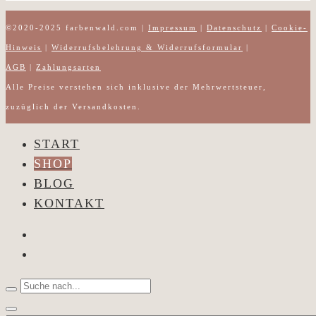
Produkte
©2020-2025 farbenwald.com |
Impressum
|
Datenschutz
|
Cookie-
Hinweis
|
Widerrufsbelehrung & Widerrufsformular
|
AGB
|
Zahlungsarten
Alle Preise verstehen sich inklusive der Mehrwertsteuer,
zuzüglich der Versandkosten.
START
SHOP
BLOG
KONTAKT