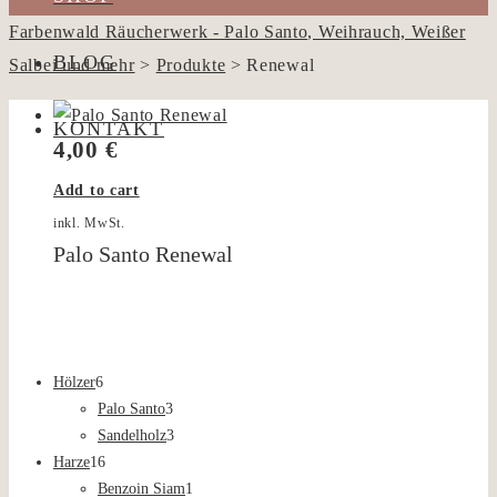
Farbenwald Räucherwerk - Palo Santo, Weihrauch, Weißer
BLOG
Salbei und mehr
>
Produkte
>
Renewal
KONTAKT
4,00
€
Add to cart
inkl. MwSt.
Palo Santo Renewal
6
Hölzer
6
Produkte
3
Palo Santo
3
Produkte
3
Sandelholz
3
16
Produkte
Harze
16
Produkte
1
Benzoin Siam
1