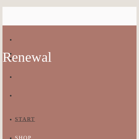
Renewal
START
SHOP