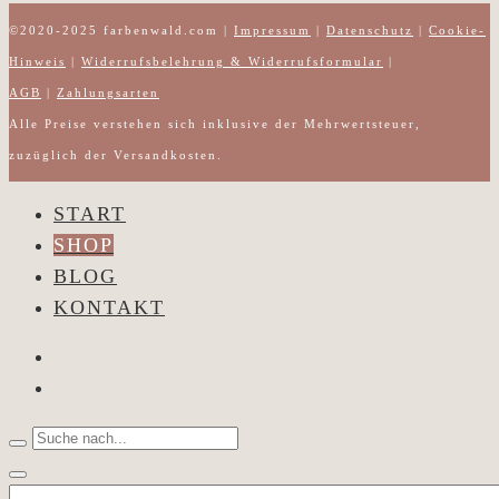
©2020-2025 farbenwald.com |
Impressum
|
Datenschutz
|
Cookie-
Hinweis
|
Widerrufsbelehrung & Widerrufsformular
|
AGB
|
Zahlungsarten
Alle Preise verstehen sich inklusive der Mehrwertsteuer,
zuzüglich der Versandkosten.
START
SHOP
BLOG
KONTAKT