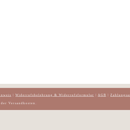
inweis
|
Widerrufsbelehrung & Widerrufsformular
|
AGB
|
Zahlungsa
h der Versandkosten.