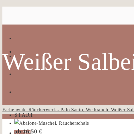
Weißer Salbe
Farbenwald Räucherwerk - Palo Santo, Weihrauch, Weißer Sal
START
ab
16,50
€
SHOP