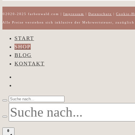
©2020-2025 farbenwald.com |
Impressum
|
Datenschutz
|
Cookie-H
Alle Preise verstehen sich inklusive der Mehrwertsteuer, zuzüglic
START
SHOP
BLOG
KONTAKT
0