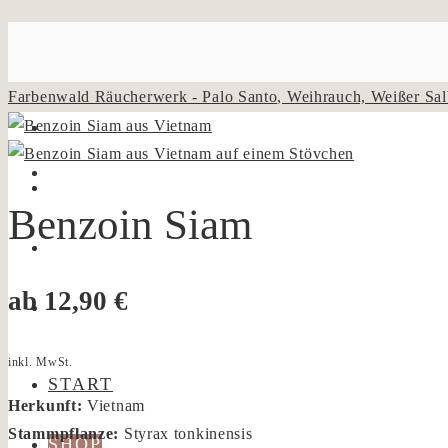
Farbenwald Räucherwerk - Palo Santo, Weihrauch, Weißer Sal
Benzoin Siam
ab
12,90
€
inkl. MwSt.
START
Herkunft:
Vietnam
Stammpflanze:
Styrax tonkinensis
SHOP