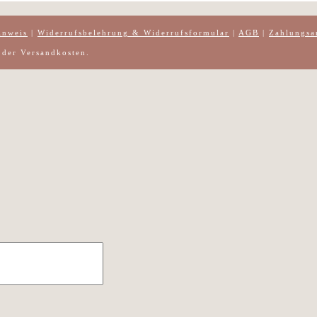
inweis
|
Widerrufsbelehrung & Widerrufsformular
|
AGB
|
Zahlungsa
h der Versandkosten.