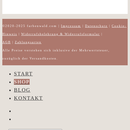
©2020-2025 farbenwald.com |
Impressum
|
Datenschutz
|
Cookie-
Hinweis
|
Widerrufsbelehrung & Widerrufsformular
|
AGB
|
Zahlungsarten
Alle Preise verstehen sich inklusive der Mehrwertsteuer,
zuzüglich der Versandkosten.
START
SHOP
BLOG
KONTAKT