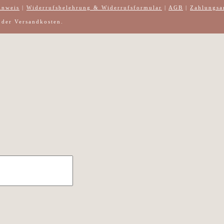
inweis
|
Widerrufsbelehrung & Widerrufsformular
|
AGB
|
Zahlungsa
h der Versandkosten.