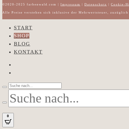
©2020-2025 farbenwald.com |
Impressum
|
Datenschutz
|
Cookie-H
Alle Preise verstehen sich inklusive der Mehrwertsteuer, zuzüglic
START
SHOP
BLOG
KONTAKT
0