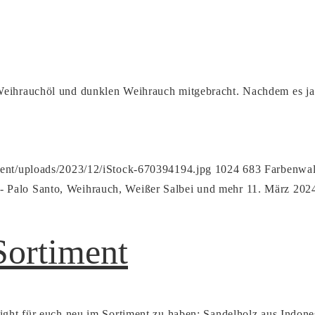
Weihrauchöl und dunklen Weihrauch mitgebracht. Nachdem es ja
tent/uploads/2023/12/iStock-670394194.jpg
1024
683
Farbenwal
 Palo Santo, Weihrauch, Weißer Salbei und mehr
11. März 202
Sortiment
ght für euch neu im Sortiment zu haben: Sandelholz aus Indonesie