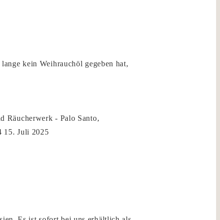
 lange kein Weihrauchöl gegeben hat,
d Räucherwerk - Palo Santo,
4
15. Juli 2025
n. Es ist sofort bei uns erhältlich als